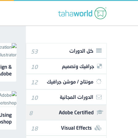
كل الدورات
53
جرافيك وتصميم
10
ign &
 Adobe
trator
مونتاج / موشن جرافيك
12
الدورات المجانية
10
Adobe Certified
8
 Using
oshop
Visual Effects
18