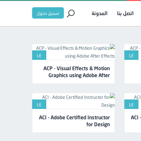
اتصل بنا
المدونة
تسجيل دخول
LE
LE
ACP - Visual Effects & Motion
Graphics using Adobe After
Effects
LE
LE
ACI - Adobe Certified Instructor
ACI 
for Design